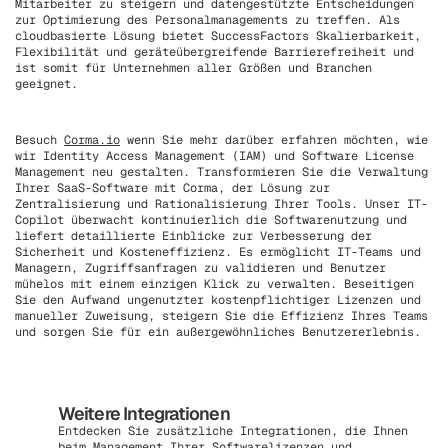
Mitarbeiter zu steigern und datengestützte Entscheidungen
zur Optimierung des Personalmanagements zu treffen. Als
cloudbasierte Lösung bietet SuccessFactors Skalierbarkeit,
Flexibilität und geräteübergreifende Barrierefreiheit und
ist somit für Unternehmen aller Größen und Branchen
geeignet.
Besuch
Corma.io
wenn Sie mehr darüber erfahren möchten, wie
wir Identity Access Management (IAM) und Software License
Management neu gestalten. Transformieren Sie die Verwaltung
Ihrer SaaS-Software mit Corma, der Lösung zur
Zentralisierung und Rationalisierung Ihrer Tools. Unser IT-
Copilot überwacht kontinuierlich die Softwarenutzung und
liefert detaillierte Einblicke zur Verbesserung der
Sicherheit und Kosteneffizienz. Es ermöglicht IT-Teams und
Managern, Zugriffsanfragen zu validieren und Benutzer
mühelos mit einem einzigen Klick zu verwalten. Beseitigen
Sie den Aufwand ungenutzter kostenpflichtiger Lizenzen und
manueller Zuweisung, steigern Sie die Effizienz Ihres Teams
und sorgen Sie für ein außergewöhnliches Benutzererlebnis.
Weitere Integrationen
Entdecken Sie zusätzliche Integrationen, die Ihnen
beim Management Ihrer Softwarelizenzen und