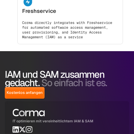
Freshservice
Corma directly integrates with Freshservice
for automated software access management,
user provisioning, and Identity Access
Management (IAM) as a service
IAM und SAM zusammen
gedacht.
So einfach ist es.
Kostenlos anfangen
IT optimieren mit vereinheitlichtem IAM & SAM