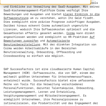
SuccessFactors durch die Bereitstellung umfassender Tools
und Einblicke zur Verwaltung der SaaS-Ausgaben. Mit seiner
SaaS-Kostenmanagement-Plattform Corma verfolgt Ihre
Bewerbungen und Ausgaben und bietet
klarer Einblick in die
Softwarenutzung
um zu verstehen, wohin Ihr Geld fließt.
Dies ermöglicht eine präzise Prognose zukünftiger Ausgaben.
Darüber hinaus erkennt Corma automatisch ungenutzte
Lizenzen, wodurch Ihre Softwarekosten optimiert und die
Gesamtkosten effektiv gesenkt werden.
Corma
kann direkt
angeschlossen werden und ermöglicht so HR-Praktiken
Auf
Bewertungen zugreifen
und
Automatisierte
Benutzerbereitstellung
. Mit der direkten Integration von
Corma werden Arbeitsabläufe in den Bereichen
Benutzerverwaltung, Onboarding, Offboarding und
Crossboarding so einfach wie möglich.
SAP SuccessFactors ist eine cloudbasierte Human Capital
Management (HCM) -Softwaresuite, die von SAP, einem der
weltweit größten Unternehmen für Unternehmenssoftware,
entwickelt wurde. SuccessFactors bietet eine umfassende
Reihe von Tools für die Verwaltung verschiedener
Personalfunktionen, darunter Talentakquise, Onboarding,
Leistungsmanagement, Lernen und Entwicklung,
Vergütungsmanagement und Mitarbeiterengagement. Es
ermöglicht Unternehmen, ihre Personalprozesse zu
rationalisieren, die Produktivität und das Engagement der