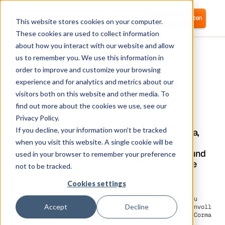
Anmelden
Kostenlos starten
This website stores cookies on your computer.
These cookies are used to collect information
about how you interact with our website and allow
us to remember you. We use this information in
order to improve and customize your browsing
experience and for analytics and metrics about our
visitors both on this website and other media. To
SAP
find out more about the cookies we use, see our
Privacy Policy.
If you decline, your information won’t be tracked
Verbinden Sie SAP SuccessFactors mit Corma,
um HR-Zugriffsprüfungen und
when you visit this website. A single cookie will be
Benutzerbereitstellungen zu automatisieren und
used in your browser to remember your preference
Identity Access Management (IAM) als Service
not to be tracked.
bereitzustellen.
Cookies settings
SAP-Tools sind in der Regel sehr komplex und schwer zu
Accept
Decline
durchschauen, weshalb ein externes Tool wie Corma sinnvoll
sein kann, um die Kosten besser verwalten zu können. Corma
kann helfen
Softwarekosten reduzieren
von SAP