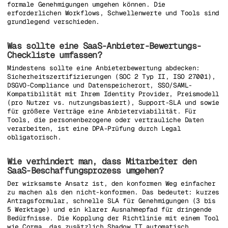
formale Genehmigungen umgehen können. Die
erforderlichen Workflows, Schwellenwerte und Tools sind
grundlegend verschieden.
Was sollte eine SaaS-Anbieter-Bewertungs-
Checkliste umfassen?
Mindestens sollte eine Anbieterbewertung abdecken:
Sicherheitszertifizierungen (SOC 2 Typ II, ISO 27001),
DSGVO-Compliance und Datenspeicherort, SSO/SAML-
Kompatibilität mit Ihrem Identity Provider, Preismodell
(pro Nutzer vs. nutzungsbasiert), Support-SLA und sowie
für größere Verträge eine Anbieterviabilität. Für
Tools, die personenbezogene oder vertrauliche Daten
verarbeiten, ist eine DPA-Prüfung durch Legal
obligatorisch.
Wie verhindert man, dass Mitarbeiter den
SaaS-Beschaffungsprozess umgehen?
Der wirksamste Ansatz ist, den konformen Weg einfacher
zu machen als den nicht-konformen. Das bedeutet: kurzes
Antragsformular, schnelle SLA für Genehmigungen (3 bis
5 Werktage) und ein klarer Ausnahmepfad für dringende
Bedürfnisse. Die Kopplung der Richtlinie mit einem Tool
wie Corma, das zusätzlich Shadow IT automatisch