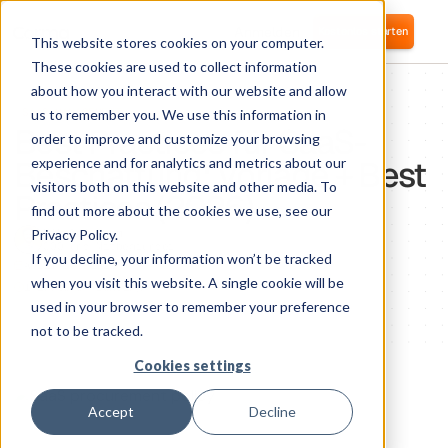
Anmelden
Kostenlos starten
This website stores cookies on your computer.
These cookies are used to collect information
about how you interact with our website and allow
SAAS MANAGEMENT
us to remember you. We use this information in
Best Practices für SaaS-
order to improve and customize your browsing
Beschaffung: Vorlage + Best
experience and for analytics and metrics about our
visitors both on this website and other media. To
Practices (2026)
find out more about the cookies we use, see our
Privacy Policy.
Nikolai Fomm
COO und Mitbegründer
If you decline, your information won’t be tracked
April 30, 2026
when you visit this website. A single cookie will be
1
minute of reading
used in your browser to remember your preference
not to be tracked.
Cookies settings
Accept
Decline