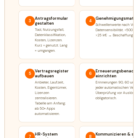
Antragsformular
Genehmigungsmatrix
3
4
gestalten
Schwellenwerte nach Vert
Tool, Nutzungsfall,
Datensensibilität. <500 €
Datenklassifikation,
>25 k€ → Beschaffungsa
Kosten, Lizenzen.
Kurz = genutzt. Lang
= umgangen.
Vertragsregister
Erneuerungsbenachr
5
6
aufbauen
einrichten
Anbieter, Laufzeit,
Erinnerungen 90, 60 und 
Kosten, Eigentümer,
jeder automatischen Verlä
Lizenzen
Überprüfung vor Auslösu
zentralisieren.
obligatorisch.
Tabelle am Anfang;
ab 50+ Apps
automatisieren.
HR-System
Kommunizieren & sch
7
8