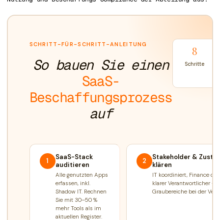
SCHRITT-FÜR-SCHRITT-ANLEITUNG
8
So bauen Sie einen
Schritte
SaaS-
Beschaffungsprozess
auf
SaaS-Stack
Stakeholder & Zustä
1
2
auditieren
klären
Alle genutzten Apps
IT koordiniert, Finance co-
erfassen, inkl.
klarer Verantwortlicher — 
Shadow IT. Rechnen
Graubereiche bei der Vera
Sie mit 30–50 %
mehr Tools als im
aktuellen Register.