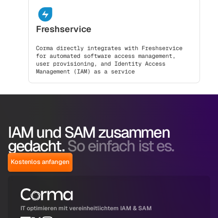
Freshservice
Corma directly integrates with Freshservice
for automated software access management,
user provisioning, and Identity Access
Management (IAM) as a service
IAM und SAM zusammen
gedacht.
So einfach ist es.
Kostenlos anfangen
IT optimieren mit vereinheitlichtem IAM & SAM