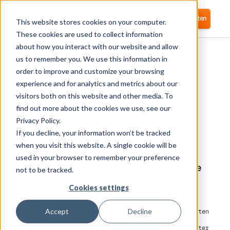
Anmelden
Kostenlos starten
This website stores cookies on your computer.
These cookies are used to collect information
about how you interact with our website and allow
us to remember you. We use this information in
order to improve and customize your browsing
experience and for analytics and metrics about our
visitors both on this website and other media. To
Payfit
find out more about the cookies we use, see our
Privacy Policy.
If you decline, your information won’t be tracked
Verbinden Sie PayFit mit Corma, um HR-
Praktiken rund um On&Offboarding,
when you visit this website. A single cookie will be
automatisierte Benutzerbereitstellung und
used in your browser to remember your preference
Identity Access Management (IAM) als Service
not to be tracked.
zu automatisieren
Cookies settings
Die Integration von Corma mit Payfit ermöglicht es
Accept
Decline
Unternehmen, ihre Softwarelizenzen effektiv zu verwalten
und gleichzeitig HR-Prozesse zu optimieren. Durch die
Bereitstellung verbesserter Transparenz, automatisierter