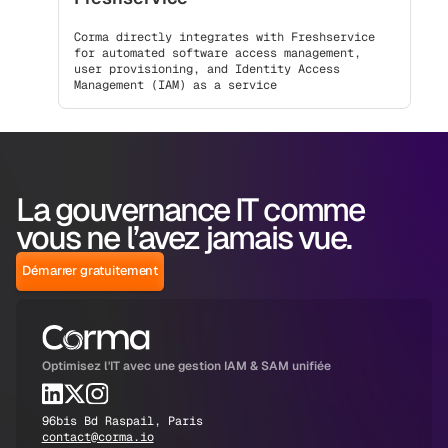
Corma directly integrates with Freshservice
for automated software access management,
user provisioning, and Identity Access
Management (IAM) as a service
La gouvernance IT comme
vous ne l’avez jamais vue.
Démarrer gratuitement
Optimisez l'IT avec une gestion IAM & SAM unifiée
96bis Bd Raspail, Paris
contact@corma.io