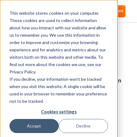
Se connecter
Commencer gratuitement
This website stores cookies on your computer.
These cookies are used to collect information
about how you interact with our website and allow
us to remember you. We use this information in
order to improve and customize your browsing
experience and for analytics and metrics about our
visitors both on this website and other media. To
Freshwork
find out more about the cookies we use, see our
Privacy Policy.
If you decline, your information won’t be tracked
Corma will be able to connect to Freshworks in
the upcoming months.
when you visit this website. A single cookie will be
used in your browser to remember your preference
not to be tracked.
Related Integrations
Cookies settings
Découvrez d'autres intégrations qui pourraient
vous aider à gérer vos licences et vos accès
logiciels. Nous déployons en permanence de
Accept
Decline
nouvelles intégrations pour